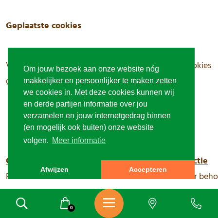
Geplaatste cookies
Vanuit lunchatyourdesk.nl worden de volgende cookies
Om jouw bezoek aan onze website nóg
geplaatst:
makkelijker en persoonlijker te maken zetten
we cookies in. Met deze cookies kunnen wij
en derde partijen informatie over jou
verzamelen en jouw internetgedrag binnen
(en mogelijk ook buiten) onze website
volgen.
Meer informatie
Cookie
Source
Functie
Afwijzen
Accepteren
PHPSESSID
website
Voor beho
gebruikers
voor alle 
0